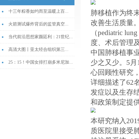
肺移植作为终
十三年粽香如约而至温暖上百...
改善生活质量
火箭测试爆炸背后的监管真空...
（pediatric 
当代前沿思想家颜廷利：21世纪...
度、术后管理
高清大图丨亚太经合组织第三...
中国肺移植事
少之又少。5月15日
25：15！中国女排打崩多米尼加...
心回顾性研究，
详细描述了62
发症以及生存
和政策制定提
本研究纳入201
质医院里接受肺