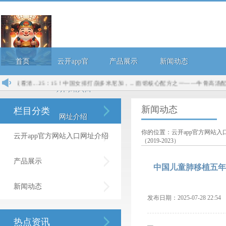
首页
云开app官
产品展示
新闻动态
看清...
25：15！中国女排打崩多米尼加，...
面馆核心配方之一——牛骨高汤配...
Dee
方网站入口
新闻动态
栏目分类
网址介绍
你的位置：
云开app官方网站入
云开app官方网站入口网址介绍
（2019-2023）
产品展示
中国儿童肺移植五年大
新闻动态
发布日期：2025-07-28 22:
热点资讯