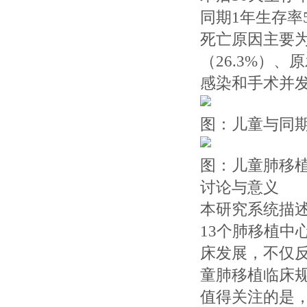
同期1年生存率58
死亡原因主要为
（26.3%）
感染和手术并
图：儿童与同
图：儿童肺移
讨论与意义
本研究系统描
13个肺移植中心
床发展，不仅反
童肺移植临床
值得关注的是