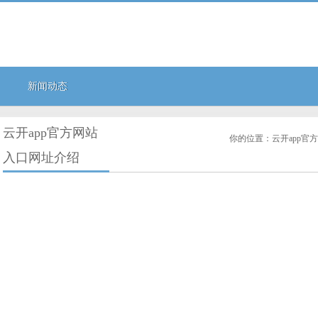
新闻动态
云开app官方网站
你的位置：
云开app官
入口网址介绍